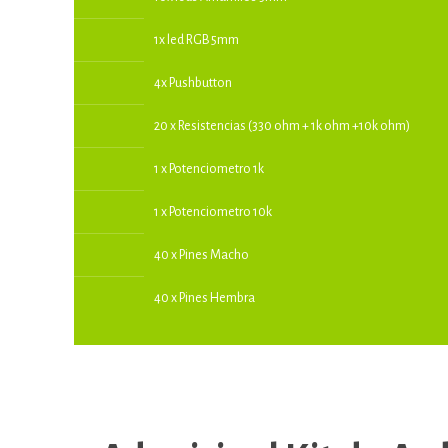
1x led RGB 5mm
4x Pushbutton
20 x Resistencias (330 ohm + 1k ohm +10k ohm)
1 x Potenciometro 1k
1 x Potenciometro 10k
40 x Pines Macho
40 x Pines Hembra