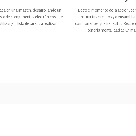
idea en una imagen, desarrollando un
Llego el momento de la acción, c
a lista de componentes electrónicos que
construir tus circuitos y a ensamblar
ilizar y la lista de tareas a realizar.
componentes que necesitas. Recuer
tener la mentalidad de un ma