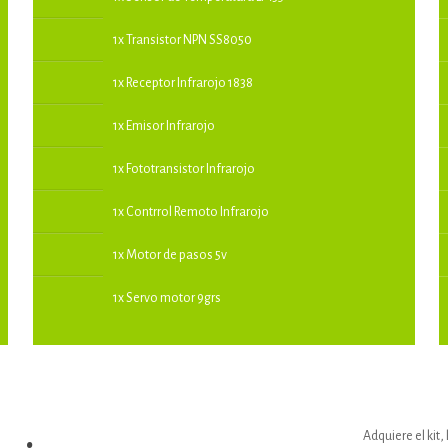
1x Transistor NPN SS8050
1x Receptor Infrarojo 1838
1x Emisor Infrarojo
1x Fototransistor Infrarojo
1x Contrrol Remoto Infrarojo
1x Motor de pasos 5v
1x Servo motor 9grs
Adquiere el kit