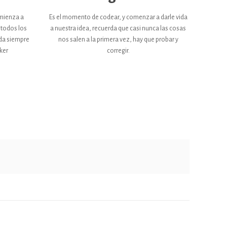
omienza a
Es el momento de codear, y comenzar a darle vida
 todos los
a nuestra idea, recuerda que casi nunca las cosas
da siempre
nos salen a la primera vez, hay que probar y
ker
corregir.