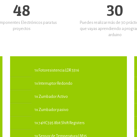
48
30
mponentes Electrónicos para tus
Puedes realizar más de 30 prácti
proyectos
que vayas aprendiendo a progra
arduino
1x Fotoresistencia LDR 5516
1x Interruptor Redondo
1x Zumbador Activo
1x Zumbador pasivo
1x 74HC595 8bit Shift Registers
1x Sensor de Temperatura LM35