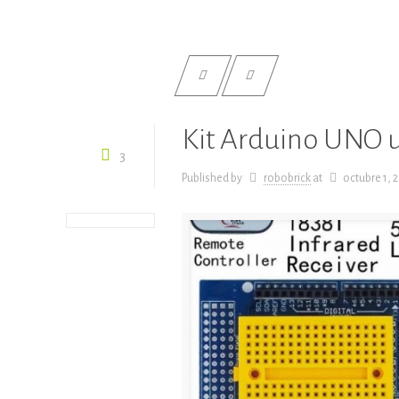
Kit Arduino UNO u
3
Published by
robobrick
at
octubre 1, 