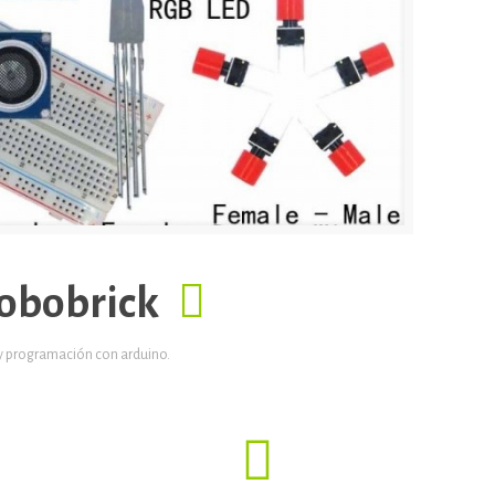
Robobrick
 y programación con arduino.