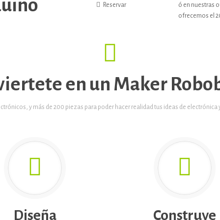
duino
Reservar
ó en nuestras of
ofrecemos el 2
viertete en un Maker Robob
rónicos, y más de 200 piezas para poder hacer realidad tus ideas de electrónica
Diseña
Construye