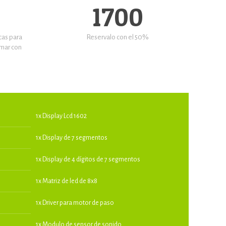
1700
cas para
Reservalo con el 50%
mar con
1x Display Lcd 1602
1x Display de 7 segmentos
1x Display de 4 dígitos de 7 segmentos
1x Matriz de led de 8x8
1x Driver para motor de paso
1x Modulo de sensor de sonido