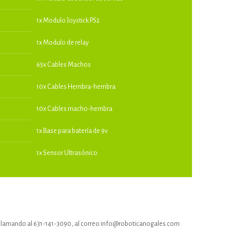
1x Modulo Joystick PS2
1x Modulo de relay
65x Cables Machos
10x Cables Hembra-hembra
10x Cables macho-hembra
1x Base para batería de 9v
1x Sensor Ultrasónico
, llamando al 631-141-3090, al correo info@roboticanogales.com