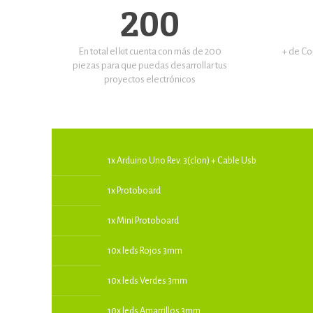
200
En total el kit cuenta con más de 200
+ de Co
piezas para que puedas desarrollar tus
proyectos electrónicos
1x Arduino Uno Rev. 3(clon) + Cable Usb
1x Protoboard
1x Mini Protoboard
10x leds Rojos 3mm
10x leds Verdes 3mm
10x leds Amarrillos 3mm